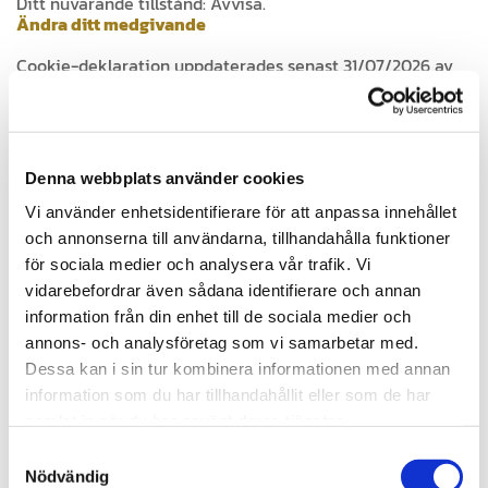
Ditt nuvarande tillstånd: Avvisa.
Ändra ditt medgivande
Cookie-deklaration uppdaterades senast 31/07/2026 av
Cookiebot
:
Nödvändig (1)
Nödvändiga cookies låter dig använda webbplatsen
genom att aktivera grundläggande funktioner, såsom
Denna webbplats använder cookies
sidnavigering och åtkomst till säkra områden på
Vi använder enhetsidentifierare för att anpassa innehållet
webbplatsen. Webbplatsen fungerar inte korrekt utan
dessa cookies.
och annonserna till användarna, tillhandahålla funktioner
för sociala medier och analysera vår trafik. Vi
Maximal
Namn
Utfärdare
Ändamål
vidarebefordrar även sådana identifierare och annan
lagringstid
information från din enhet till de sociala medier och
CookieCon
www.tekni
Indikerar
1 år
annons- och analysföretag som vi samarbetar med.
sent
kotranspor
medgivande för
Dessa kan i sin tur kombinera informationen med annan
t.se
cookies.
information som du har tillhandahållit eller som de har
samlat in när du har använt deras tjänster.
Statistik (4)
Samtyckesval
Cookies för statistik hjälper en webbplatsägare att
Nödvändig
förstå hur besökare interagerar med webbplatser