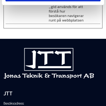
_gid
Google
Google analytics,
1 dag
_gid används för att
förstå hur
besökaren navigerar
runt på webbplatsen
JTT
Besöksadress: